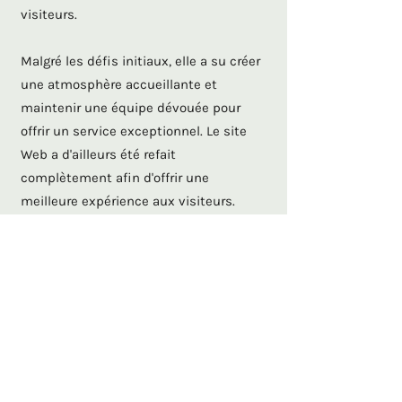
visiteurs.
Malgré les défis initiaux, elle a su créer
une atmosphère accueillante et
maintenir une équipe dévouée pour
offrir un service exceptionnel. Le
site
Web
a d'ailleurs été refait
complètement afin d'offrir une
meilleure expérience aux visiteurs.
Venez découvrir la beauté de Charlevoix
et profitez d'un séjour reposant au
Motel des Cascades, où chaque détail
est pensé pour votre confort et votre
plaisir.
Vous pouvez en apprendre davantage